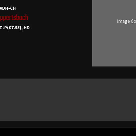
.VDH-CH
ppertsbach
Image C
 ZtP(07.95), HD-