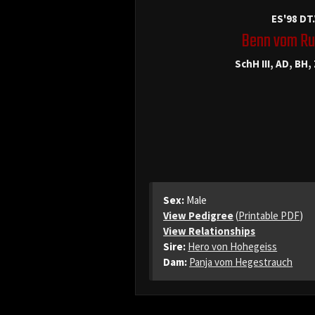
ES'98 DT
Benn vom Ru
SchH III, AD, BH,
Sex:
Male
View Pedigree
(
Printable PDF
)
View Relationships
Sire:
Hero von Hohegeiss
Dam:
Panja vom Hegestrauch