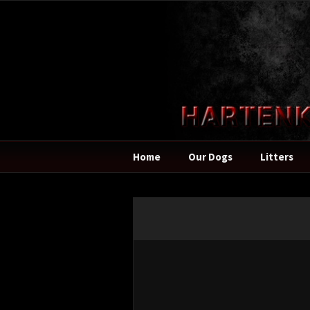
Home
Our Dogs
Litters